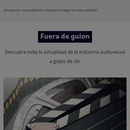
Quedan reconocidos los derechos de acceso, rectificación, supresión,
oposición, limitación, tal y como se explica en la
Política de Privacidad
.
¡Un asesor se pondrá en contacto contigo lo antes posible!
Fuera de guion
Descubre toda la actualidad de la industria audiovisual
a golpe de clic