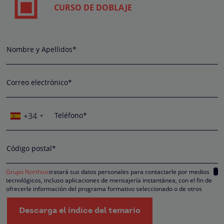
CURSO DE DOBLAJE
Nombre y Apellidos*
Correo electrónico*
+34
Teléfono*
Código postal*
Grupo Northius
tratará sus datos personales para contactarle por medios
tecnológicos, incluso aplicaciones de mensajería instantánea, con el fin de
ofrecerle información del programa formativo seleccionado o de otros
directamente relacionados con el interés manifestado y, en su caso, para
tramitar la contratación correspondiente. Compartiremos su solicitud con las
Descarga el índice del temario
empresas que conforman el
Grupo Northius
, con el objeto de que estas pued
hacerle llegar la mejor oferta de productos y servicios de acuerdo a su petició