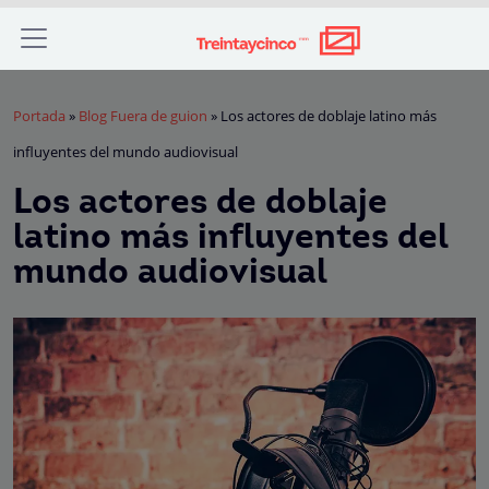
Portada
»
Blog Fuera de guion
»
Los actores de doblaje latino más
influyentes del mundo audiovisual
Los actores de doblaje
latino más influyentes del
mundo audiovisual