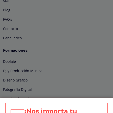
Staff
Blog
FAQ’s
Contacto
Canal ético
Formaciones
Doblaje
DJ y Producción Musical
Diseño Gráfico
Fotografía Digital
Técnico de Sonido
Edición y Postproducción de Vídeo
¡Nos importa tu