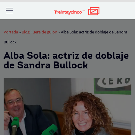
Portada
»
Blog Fuera de guion
»
Alba Sola: actriz de doblaje de Sandra
Bullock
Alba Sola: actriz de doblaje
de Sandra Bullock