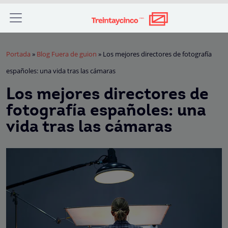
Portada
»
Blog Fuera de guion
»
Los mejores directores de fotografía
españoles: una vida tras las cámaras
Los mejores directores de
fotografía españoles: una
vida tras las cámaras