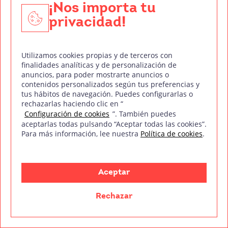
¡Nos importa tu
privacidad!
Utilizamos cookies propias y de terceros con
finalidades analíticas y de personalización de
anuncios, para poder mostrarte anuncios o
contenidos personalizados según tus preferencias y
Cerdita
tus hábitos de navegación. Puedes configurarlas o
rechazarlas haciendo clic en “
Este cortometraje es otro de los trabajos más
Configuración de cookies
”. También puedes
aceptarlas todas pulsando “Aceptar todas las cookies”.
destacados de Rita Noriega. Dirigido por Carlota
Para más información, lee nuestra
Política de cookies
.
Pereda, se alzó con el
Goya a mejor
cortometraje de ficción del 2019.
Aceptar
Para Cerdita, Rita Noriega hizo uso de planos
amplios con un recorrido perfecto y milimetrado.
Rechazar
Además, el color fue de nuevo uno de los
elementos más armoniosos del proyecto.