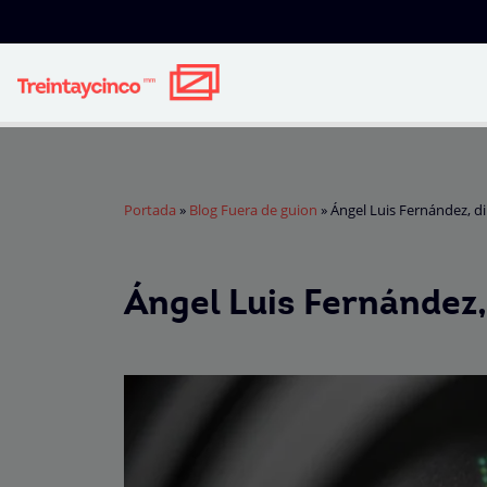
Portada
»
Blog Fuera de guion
»
Ángel Luis Fernández, di
Ángel Luis Fernández,