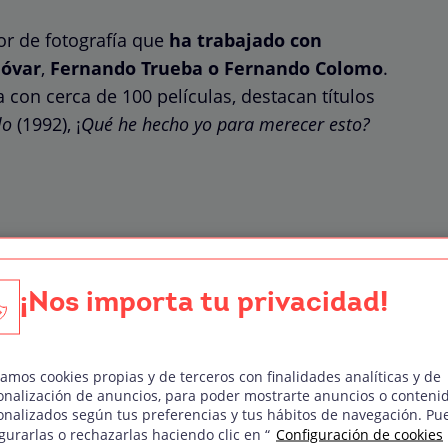
or de fotografía que
ha trabajado con
dóvar
,
Fernando Trueba o Fernando Colomo
.
 con cerca de 100 películas, destacan títulos
lo
(1992), ¡
Qué he hecho yo para merecer esto?
¡Nos importa tu privacidad!
s
zamos cookies propias y de terceros con finalidades analíticas y de
onalización de anuncios, para poder mostrarte anuncios o conteni
onalizados según tus preferencias y tus hábitos de navegación. Pu
 madrileña
gurarlas o rechazarlas haciendo clic en “
Configuración de cookies