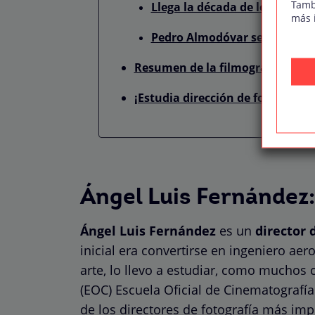
Tamb
Llega la década de los 80 y c
más 
Pedro Almodóvar se cruza en
Resumen de la filmografía de Án
¡Estudia dirección de fotografía!
Ángel Luis Fernández: 
Ángel Luis Fernández
es un
director 
inicial era convertirse en ingeniero ae
arte, lo llevo a estudiar, como muchos 
(EOC) Escuela Oficial de Cinematografía.
de los directores de fotografía más imp