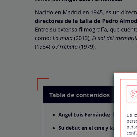
Nacido en Madrid en 1945, es un direct
directores de la talla de Pedro Almo
Entre su extensa filmografía, que cuenta
como:
La mula
(2013),
El sol del membril
(1984) o
Arrebato
(1979).
Tabla de contenidos
Ángel Luis Fernández: los inicio
Utili
pers
pers
Su debut en el cine y la movida
confi