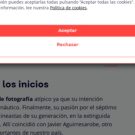
ién puedes aceptarlas todas pulsando “Aceptar todas las cookies”.
on ella la movida madrileña
información, lee nuestra
Política de cookies
.
 su camino
gel Luis Fernández
Aceptar
Rechazar
los inicios
de fotografía
atípico ya que su intención
ronáutico. Finalmente, su pasión por el séptimo
cineastas de su generación, en la extinguida
 Allí coincidió con Javier Aguirresarobe, otro
ortantes de nuestro país.