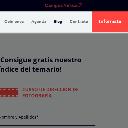
Campus Virtual
Infórmate
Opiniones
Agenda
Blog
Contacto
¡Consigue gratis nuestro
índice del temario!
CURSO DE DIRECCIÓN DE
FOTOGRAFÍA
Nombre y Apellidos*