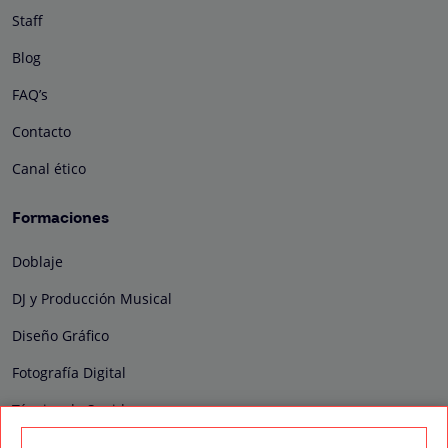
Staff
Blog
FAQ’s
Contacto
Canal ético
Formaciones
Doblaje
DJ y Producción Musical
Diseño Gráfico
Fotografía Digital
Técnico de Sonido
Edición y Postproducción de Vídeo