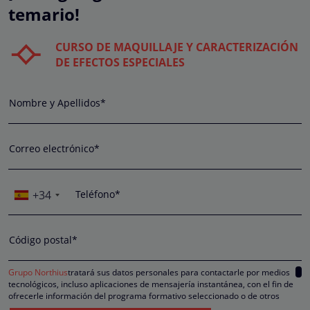
temario!
CURSO DE MAQUILLAJE Y CARACTERIZACIÓN
DE EFECTOS ESPECIALES
Nombre y Apellidos*
Correo electrónico*
+34
Teléfono*
Código postal*
Grupo Northius
tratará sus datos personales para contactarle por medios
tecnológicos, incluso aplicaciones de mensajería instantánea, con el fin de
ofrecerle información del programa formativo seleccionado o de otros
directamente relacionados con el interés manifestado y, en su caso, para