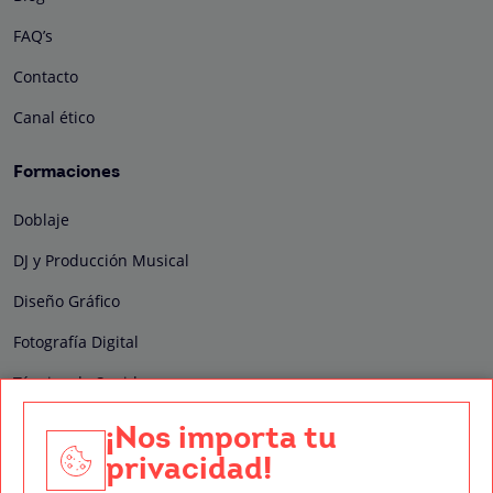
FAQ’s
Contacto
Canal ético
Formaciones
Doblaje
DJ y Producción Musical
Diseño Gráfico
Fotografía Digital
Técnico de Sonido
Edición y Postproducción de Vídeo
¡Nos importa tu
privacidad!
Nuestros sellos de calidad