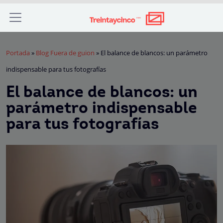
Portada
»
Blog Fuera de guion
»
El balance de blancos: un parámetro
indispensable para tus fotografías
El balance de blancos: un
parámetro indispensable
para tus fotografías