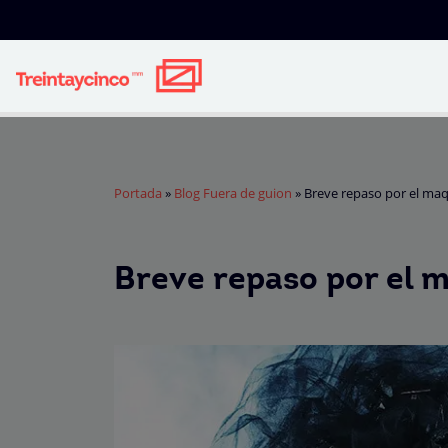
Portada
»
Blog Fuera de guion
»
Breve repaso por el maqu
Breve repaso por el m