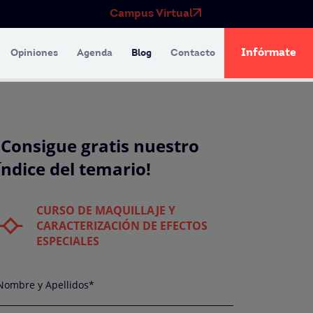
Campus Virtual
Infórmate
Opiniones
Agenda
Blog
Contacto
¡Consigue gratis nuestro
índice del temario!
CURSO DE MAQUILLAJE Y
CARACTERIZACIÓN DE EFECTOS
ESPECIALES
Nombre y Apellidos*