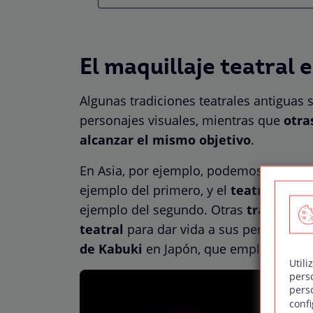
El maquillaje teatral 
Algunas tradiciones teatrales antiguas
personajes visuales, mientras que
otra
alcanzar el mismo objetivo
.
En Asia, por ejemplo, podemos encontr
ejemplo del primero, y el
teatro de da
ejemplo del segundo. Otras
tradicione
teatral
para dar vida a sus personajes
de Kabuki
en Japón, que emplea un ma
Utili
pers
pers
confi