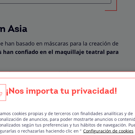
en Asia
 se han basado en máscaras para la creación de
s han confiado en el maquillaje teatral para
ar el teatro enmascarado de Java, como
nza Kathakali
en el suroeste de la India, como
s teatrales que han utilizado el maquillaje
¡Nos importa tu privacidad!
 son la
Ópera de Pekín
, en China, o el
drama
quillaje sumamente extravagante
zamos cookies propias y de terceros con finalidades analíticas y de
onalización de anuncios, para poder mostrarte anuncios o conteni
onalizados según tus preferencias y tus hábitos de navegación. Pu
gurarlas o rechazarlas haciendo clic en “
Configuración de cookies