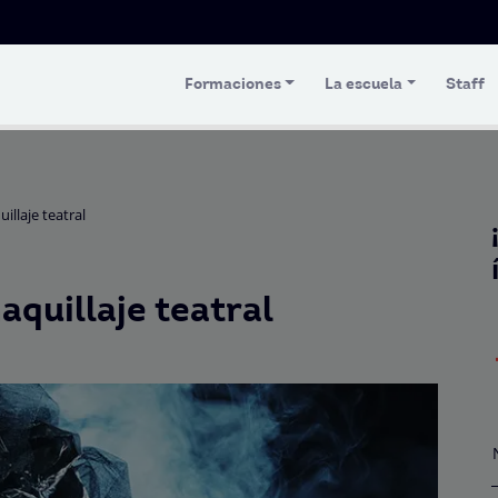
Formaciones
La escuela
Staff
illaje teatral
aquillaje teatral