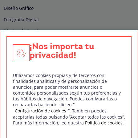
Diseño Gráfico
Fotografía Digital
Técnico de Sonido
Edición y Postproducción de Vídeo
¡Nos importa tu
privacidad!
Nuestros sellos de calidad
Utilizamos cookies propias y de terceros con
finalidades analíticas y de personalización de
anuncios, para poder mostrarte anuncios o
contenidos personalizados según tus preferencias y
Síguenos en Redes Sociales
tus hábitos de navegación. Puedes configurarlas o
rechazarlas haciendo clic en “
Configuración de cookies
”. También puedes
aceptarlas todas pulsando “Aceptar todas las cookies”.
Para más información, lee nuestra
Política de cookies
.
Política de privacidad
Política de cookies
Aviso legal
Mapa del sitio
Treintaycinco PT