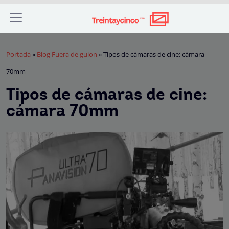
Portada
»
Blog Fuera de guion
»
Tipos de cámaras de cine: cámara
70mm
Tipos de cámaras de cine:
cámara 70mm