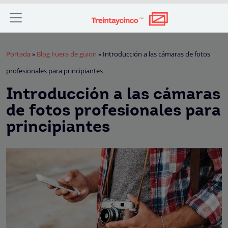
Portada
»
Blog Fuera de guion
»
Introducción a las cámaras de fotos
profesionales para principiantes
Introducción a las cámaras
de fotos profesionales para
principiantes