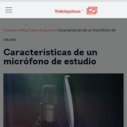
Portada
»
Blog Fuera de guion
»
Características de un micrófono de
estudio
Características de un
micrófono de estudio