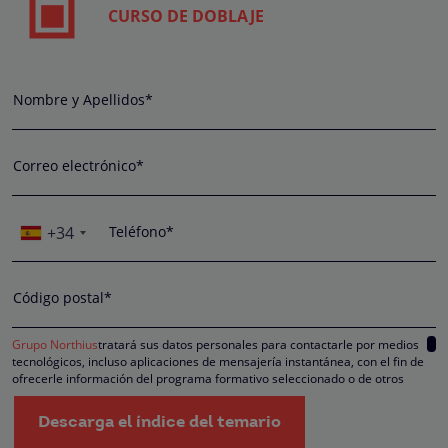
CURSO DE DOBLAJE
Nombre y Apellidos*
Correo electrónico*
+34
Teléfono*
Código postal*
Grupo Northius
tratará sus datos personales para contactarle por medios
tecnológicos, incluso aplicaciones de mensajería instantánea, con el fin de
ofrecerle información del programa formativo seleccionado o de otros
directamente relacionados con el interés manifestado y, en su caso, para
tramitar la contratación correspondiente. Compartiremos su solicitud con las
Descarga el índice del temario
empresas que conforman el
Grupo Northius
, con el objeto de que estas pued
hacerle llegar la mejor oferta de productos y servicios de acuerdo a su petició