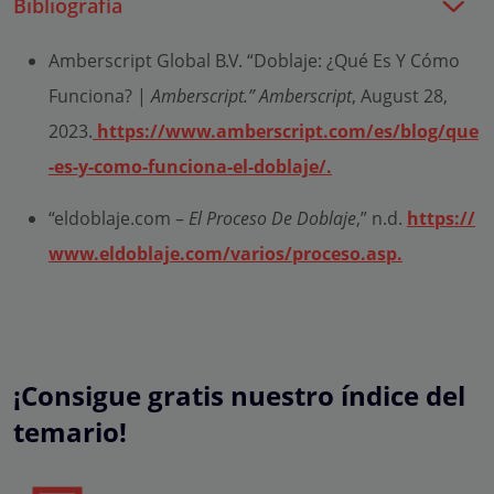
Bibliografía
Amberscript Global B.V. “Doblaje: ¿Qué Es Y Cómo
Funciona? |
Amberscript.” Amberscript
, August 28,
2023.
https://www.amberscript.com/es/blog/que
-es-y-como-funciona-el-doblaje/.
“eldoblaje.com –
El Proceso De Doblaje
,” n.d.
https://
www.eldoblaje.com/varios/proceso.asp.
¡Consigue gratis nuestro índice del
temario!