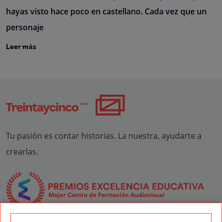
hayas visto hace poco en castellano. Cada vez que un
personaje
Leer más
Tu pasión es contar historias. La nuestra, ayudarte a
crearlas.