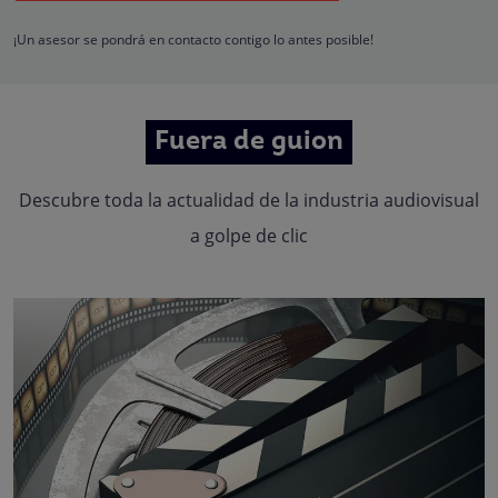
Quedan reconocidos los derechos de acceso, rectificación, supresión,
oposición, limitación, tal y como se explica en la
Política de Privacidad
.
¡Un asesor se pondrá en contacto contigo lo antes posible!
Fuera de guion
Descubre toda la actualidad de la industria audiovisual
a golpe de clic