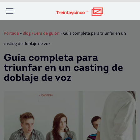
Portada
»
Blog Fuera de guion
»
Guía completa para triunfar en un
casting de doblaje de voz
Guía completa para
triunfar en un casting de
doblaje de voz