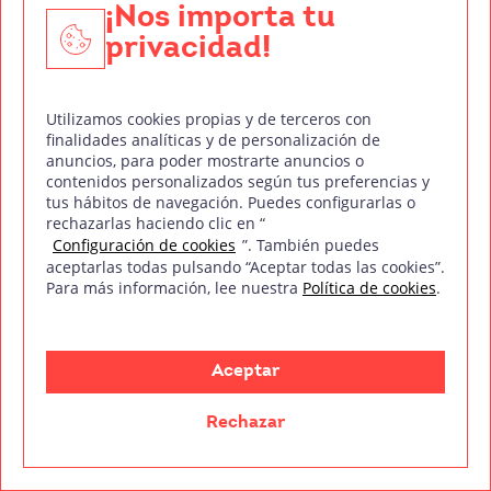
mecánica
(1975)
de Stanley Kubrick, prohibida en
¡Nos importa tu
varios países, incluido el Reino Unido, por su
privacidad!
violencia explícita, o
Brokeback Mountain
(2005)
de Ang Lee, que abordó abiertamente la
Utilizamos cookies propias y de terceros con
homosexualidad, creando gran polémica en la
finalidades analíticas y de personalización de
anuncios, para poder mostrarte anuncios o
“América profunda” y siendo censura en infinidad
contenidos personalizados según tus preferencias y
de países, incluido Italia, donde la televisión
tus hábitos de navegación. Puedes configurarlas o
rechazarlas haciendo clic en “
pública italiana (RAI2) censuró escenas de sexo.
Configuración de cookies
”. También puedes
aceptarlas todas pulsando “Aceptar todas las cookies”.
Para más información, lee nuestra
Política de cookies
.
Aceptar
Rechazar