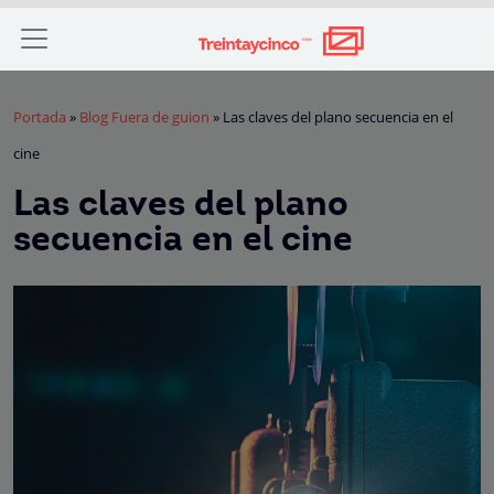
Portada
»
Blog Fuera de guion
»
Las claves del plano secuencia en el
cine
Las claves del plano
secuencia en el cine