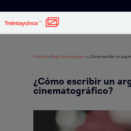
Portada
»
Blog Fuera de guion
»
¿Cómo escribir un argu
¿Cómo escribir un a
cinematográfico?