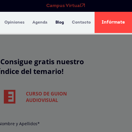
Campus Virtual
Infórmate
Opiniones
Agenda
Blog
Contacto
¡Consigue gratis nuestro
índice del temario!
CURSO DE GUION
AUDIOVISUAL
Nombre y Apellidos*