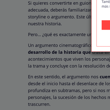
Tamb
Si quieres convertirte en guionista prof
más 
adecuada, deberás familiarizarte con 
storyline o argumento. Este último, es
nuestra historia.
Pero… ¿qué es exactamente un argum
Un argumento cinematográfico
es el 
desarrollo de la historia que trata el
acontecimientos que viven los personaj
la trama y concluye con la resolución 
En este sentido, el argumento nos
cuen
desde el inicio hasta el desenlace de lo
profundiza en subtramas, pero si nos mu
personajes, la sucesión de los hechos 
trascurren.