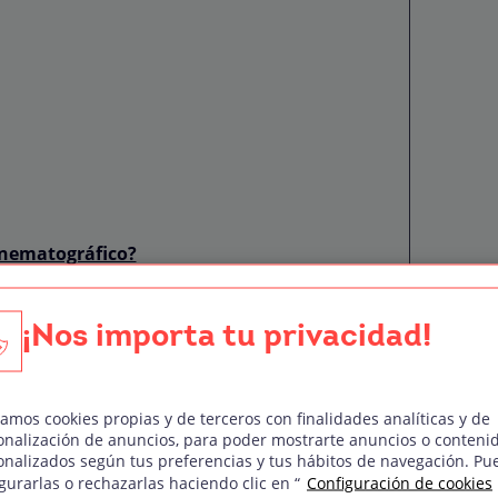
inematográfico?
intaycinco mm
¡Nos importa tu privacidad!
zamos cookies propias y de terceros con finalidades analíticas y de
onalización de anuncios, para poder mostrarte anuncios o conteni
o cinematográfico?
onalizados según tus preferencias y tus hábitos de navegación. Pu
gurarlas o rechazarlas haciendo clic en “
Configuración de cookies