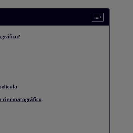
gráfico?
película
o cinematográfico