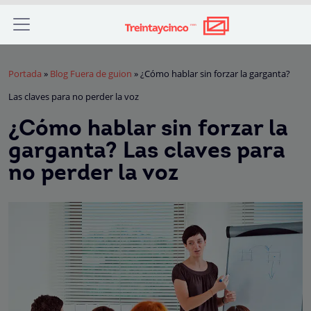
Portada
»
Blog Fuera de guion
»
¿Cómo hablar sin forzar la garganta?
Las claves para no perder la voz
¿Cómo hablar sin forzar la
garganta? Las claves para
no perder la voz