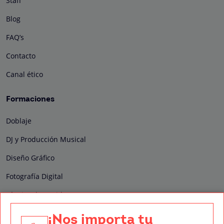
Staff
Blog
FAQ’s
Contacto
Canal ético
Formaciones
Doblaje
DJ y Producción Musical
Diseño Gráfico
Fotografía Digital
Técnico de Sonido
Edición y Postproducción de Vídeo
¡Nos importa tu