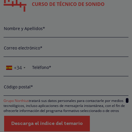
CURSO DE TÉCNICO DE SONIDO
Nombre y Apellidos*
Correo electrónico*
+34
Teléfono*
Código postal*
Grupo Northius
tratará sus datos personales para contactarle por medios
tecnológicos, incluso aplicaciones de mensajería instantánea, con el fin de
ofrecerle información del programa formativo seleccionado o de otros
directamente relacionados con el interés manifestado y, en su caso, para
tramitar la contratación correspondiente. Compartiremos su solicitud con las
Descarga el índice del temario
empresas que conforman el
Grupo Northius
, con el objeto de que estas pued
hacerle llegar la mejor oferta de productos y servicios de acuerdo a su petició