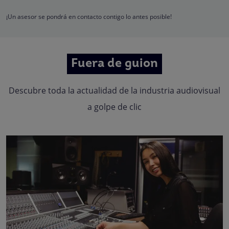
Quedan reconocidos los derechos de acceso, rectificación, supresión,
oposición, limitación, tal y como se explica en la
Política de Privacidad
.
¡Un asesor se pondrá en contacto contigo lo antes posible!
Fuera de guion
Descubre toda la actualidad de la industria audiovisual
a golpe de clic