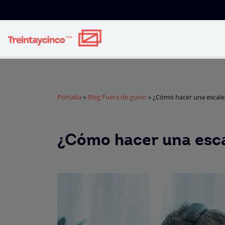
Portada
»
Blog Fuera de guion
»
¿Cómo hacer una escale
¿Cómo hacer una esca