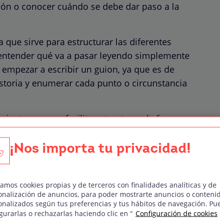
ión o conocer cuándo se debe dar paso a la
a que sirve para estructurar las diferentes
 entender qué va a pasar leyendo simplemente
 empezar a escribir un guion, ya que es de
istoria y enumerar cada punto o circunstancia
amienta que nos facilita estructurar de forma
nes de un programa de televisión, de radio o
ión. También es el paso previo a la hora de
¡Nos importa tu privacidad!
o que nos proporciona un esquema detallado de
zamos cookies propias y de terceros con finalidades analíticas y de
onalización de anuncios, para poder mostrarte anuncios o conteni
onalizados según tus preferencias y tus hábitos de navegación. Pu
gurarlas o rechazarlas haciendo clic en “
Configuración de cookies