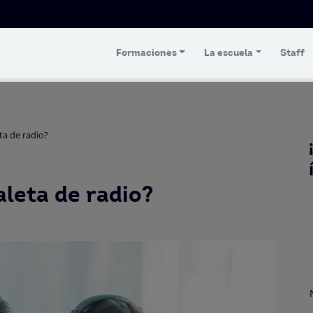
Formaciones
La escuela
Staff
ta de radio?
leta de radio?