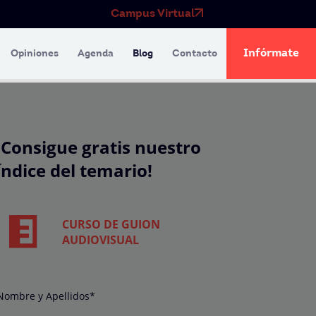
Campus Virtual
Infórmate
Opiniones
Agenda
Blog
Contacto
¡Consigue gratis nuestro
índice del temario!
CURSO DE GUION
AUDIOVISUAL
Nombre y Apellidos*