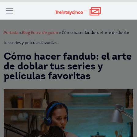
Portada
»
Blog Fuera de guion
»
Cómo hacer fandub: el arte de doblar
tus series y películas favoritas
Cómo hacer fandub: el arte
de doblar tus series y
películas favoritas