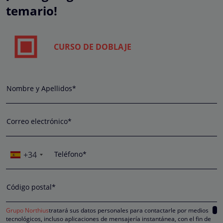
temario!
CURSO DE DOBLAJE
Nombre y Apellidos*
Correo electrónico*
+34
Teléfono*
Código postal*
Grupo Northius
tratará sus datos personales para contactarle por medios
tecnológicos, incluso aplicaciones de mensajería instantánea, con el fin de