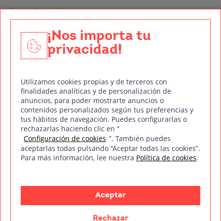
Técnico de Sonido
Edición y Postproducción de Vídeo
¡Nos importa tu
privacidad!
Nuestros sellos de calidad
Utilizamos cookies propias y de terceros con
finalidades analíticas y de personalización de
anuncios, para poder mostrarte anuncios o
contenidos personalizados según tus preferencias y
Síguenos en Redes Sociales
tus hábitos de navegación. Puedes configurarlas o
rechazarlas haciendo clic en “
Configuración de cookies
”. También puedes
aceptarlas todas pulsando “Aceptar todas las cookies”.
Para más información, lee nuestra
Política de cookies
.
Política de privacidad
Política de cookies
Aviso legal
Mapa del sitio
Treintaycinco PT
mm
Copyright © Treintaycinco
2026
Aceptar
Rechazar