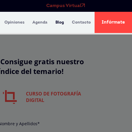
Campus Virtual
Infórmate
Opiniones
Agenda
Blog
Contacto
¡Consigue gratis nuestro
índice del temario!
CURSO DE FOTOGRAFÍA
DIGITAL
Nombre y Apellidos*