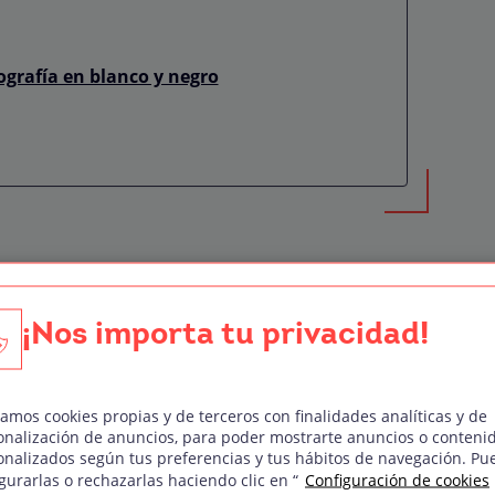
ografía en blanco y negro
 en blanco y negro?
dad de captar nuestro entorno de forma sutil a
¡Nos importa tu privacidad!
a expresión más simple y pura de la forma y un
 con una gran fuerza visual sin el uso del
zamos cookies propias y de terceros con finalidades analíticas y de
onalización de anuncios, para poder mostrarte anuncios o conteni
onalizados según tus preferencias y tus hábitos de navegación. Pu
 en blanco y negro es aquella que carece de
gurarlas o rechazarlas haciendo clic en “
Configuración de cookies