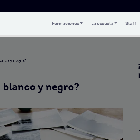
Formaciones
La escuela
Staff
lanco y negro?
 blanco y negro?