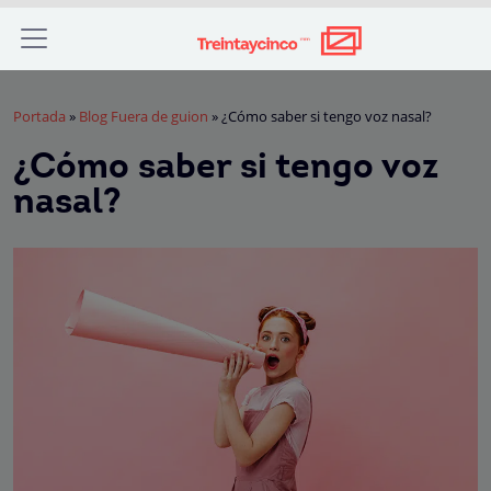
Portada
»
Blog Fuera de guion
»
¿Cómo saber si tengo voz nasal?
¿Cómo saber si tengo voz
nasal?