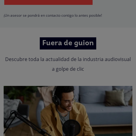
hacerle llegar la mejor oferta de productos y servicios de acuerdo a su petició
Quedan reconocidos los derechos de acceso, rectificación, supresión,
oposición, limitación, tal y como se explica en la
Política de Privacidad
.
¡Un asesor se pondrá en contacto contigo lo antes posible!
Fuera de guion
Descubre toda la actualidad de la industria audiovisual
a golpe de clic