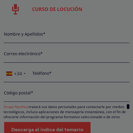
CURSO DE LOCUCIÓN
Nombre y Apellidos*
Correo electrónico*
+34
Teléfono*
Código postal*
Grupo Northius
tratará sus datos personales para contactarle por medios
tecnológicos, incluso aplicaciones de mensajería instantánea, con el fin de
ofrecerle información del programa formativo seleccionado o de otros
directamente relacionados con el interés manifestado y, en su caso, para
tramitar la contratación correspondiente. Compartiremos su solicitud con las
Descarga el índice del temario
empresas que conforman el
Grupo Northius
, con el objeto de que estas pued