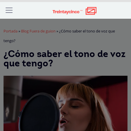
Portada
»
Blog Fuera de guion
»
¿Cómo saber el tono de voz que
tengo?
¿Cómo saber el tono de voz
que tengo?