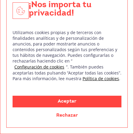
Staff
¡Nos importa tu
Blog
privacidad!
FAQ’s
Utilizamos cookies propias y de terceros con
Contacto
finalidades analíticas y de personalización de
anuncios, para poder mostrarte anuncios o
Canal ético
contenidos personalizados según tus preferencias y
tus hábitos de navegación. Puedes configurarlas o
Formaciones
rechazarlas haciendo clic en “
Configuración de cookies
”. También puedes
Doblaje
aceptarlas todas pulsando “Aceptar todas las cookies”.
Para más información, lee nuestra
Política de cookies
.
DJ y Producción Musical
Diseño Gráfico
Aceptar
Fotografía Digital
Rechazar
Técnico de Sonido
Edición y Postproducción de Vídeo