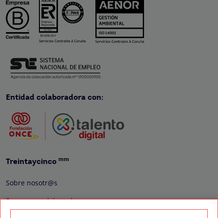
Entidad colaboradora con:
mm
Treintaycinco
Sobre nosotr@s
Empresas colaboradoras