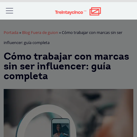
Portada
»
Blog Fuera de guion
»
Cómo trabajar con marcas sin ser
influencer: guía completa
Cómo trabajar con marcas
sin ser influencer: guía
completa