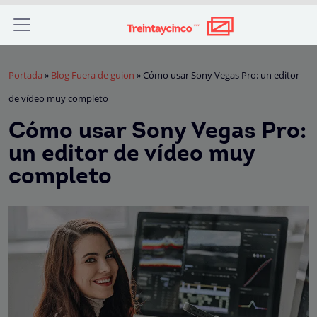
Portada
»
Blog Fuera de guion
»
Cómo usar Sony Vegas Pro: un editor
de vídeo muy completo
Cómo usar Sony Vegas Pro:
un editor de vídeo muy
completo