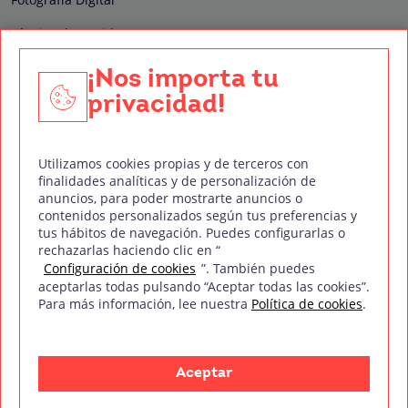
Técnico de Sonido
Edición y Postproducción de Vídeo
¡Nos importa tu
privacidad!
Nuestros sellos de calidad
Utilizamos cookies propias y de terceros con
finalidades analíticas y de personalización de
anuncios, para poder mostrarte anuncios o
contenidos personalizados según tus preferencias y
Síguenos en Redes Sociales
tus hábitos de navegación. Puedes configurarlas o
rechazarlas haciendo clic en “
Configuración de cookies
”. También puedes
aceptarlas todas pulsando “Aceptar todas las cookies”.
Para más información, lee nuestra
Política de cookies
.
Política de privacidad
Política de cookies
Aviso legal
Mapa del sitio
Treintaycinco PT
mm
Copyright © Treintaycinco
2026
Aceptar