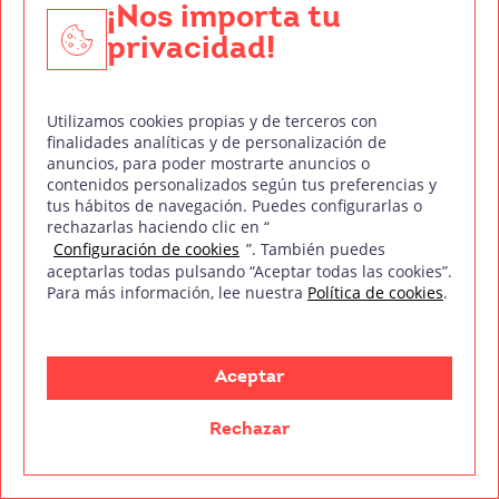
¡Nos importa tu
privacidad!
Utilizamos cookies propias y de terceros con
finalidades analíticas y de personalización de
¿Te ha pasado que ves una película por segunda vez y,
anuncios, para poder mostrarte anuncios o
contenidos personalizados según tus preferencias y
de repente, una frase o una imagen te llama
tus hábitos de navegación. Puedes configurarlas o
rechazarlas haciendo clic en “
Leer más
Configuración de cookies
”. También puedes
aceptarlas todas pulsando “Aceptar todas las cookies”.
Para más información, lee nuestra
Política de cookies
.
Aceptar
Rechazar
Tu pasión es contar historias. La nuestra, ayudarte a
crearlas.