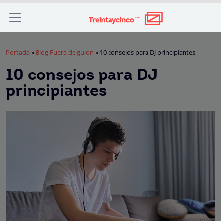
Portada
»
Blog Fuera de guion
»
10 consejos para DJ principiantes
10 consejos para DJ
principiantes