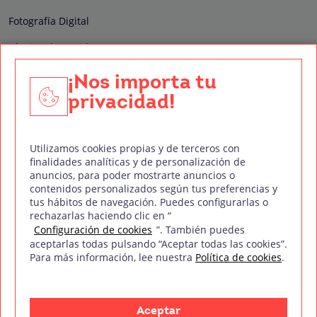
Fotografía Digital
Técnico de Sonido
Edición y Postproducción de Vídeo
¡Nos importa tu
privacidad!
Nuestros sellos de calidad
Utilizamos cookies propias y de terceros con
finalidades analíticas y de personalización de
anuncios, para poder mostrarte anuncios o
contenidos personalizados según tus preferencias y
Síguenos en Redes Sociales
tus hábitos de navegación. Puedes configurarlas o
rechazarlas haciendo clic en “
Configuración de cookies
”. También puedes
aceptarlas todas pulsando “Aceptar todas las cookies”.
Para más información, lee nuestra
Política de cookies
.
Política de privacidad
Política de cookies
Aviso legal
Mapa del sitio
Treintaycinco PT
mm
Copyright © Treintaycinco
2026
Aceptar