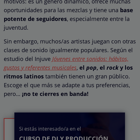
motivos: es un género dinámico, ofrece muchas
oportunidades para las mezclas y tiene una
base
potente de seguidores
, especialmente entre la
juventud.
Sin embargo, muchos/as artistas juegan con otras
clases de sonido igualmente populares. Según el
estudio del Injuve
Jóvenes entre sonidos: hábitos,
gustos y referentes musicales
,
el
pop
, el
rock
y los
ritmos latinos
también tienen un gran público.
Escoge el que más se adapte a tus preferencias,
pero…
¡no te cierres en banda!
Si estás interesado/a en el
CURSO DE DJ Y PRODUCCIÓN