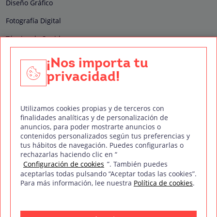
Diseño Gráfico
Fotografía Digital
Técnico de Sonido
Edición y Postproducción de Vídeo
¡Nos importa tu
privacidad!
Nuestros sellos de calidad
Utilizamos cookies propias y de terceros con
finalidades analíticas y de personalización de
anuncios, para poder mostrarte anuncios o
contenidos personalizados según tus preferencias y
Síguenos en Redes Sociales
tus hábitos de navegación. Puedes configurarlas o
rechazarlas haciendo clic en “
Configuración de cookies
”. También puedes
aceptarlas todas pulsando “Aceptar todas las cookies”.
Para más información, lee nuestra
Política de cookies
.
Política de privacidad
Política de cookies
Aviso legal
Mapa del sitio
Treintaycinco PT
mm