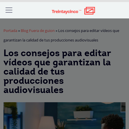
Portada
»
Blog Fuera de guion
»
Los consejos para editar vídeos que
garantizan la calidad de tus producciones audiovisuales
Los consejos para editar
vídeos que garantizan la
calidad de tus
producciones
audiovisuales