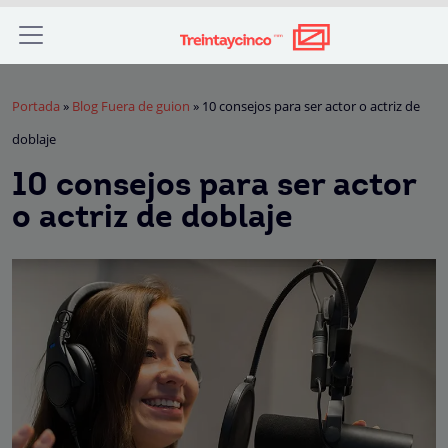
Portada
»
Blog Fuera de guion
»
10 consejos para ser actor o actriz de
doblaje
10 consejos para ser actor
o actriz de doblaje