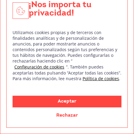
¡Nos importa tu
mm
privacidad!
Treintaycinco
Sobre nosotr@s
Utilizamos cookies propias y de terceros con
Empresas colaboradoras
finalidades analíticas y de personalización de
anuncios, para poder mostrarte anuncios o
Staff
contenidos personalizados según tus preferencias y
tus hábitos de navegación. Puedes configurarlas o
Blog
rechazarlas haciendo clic en “
Configuración de cookies
”. También puedes
FAQ’s
aceptarlas todas pulsando “Aceptar todas las cookies”.
Para más información, lee nuestra
Política de cookies
.
Contacto
Canal ético
Aceptar
Formaciones
Rechazar
Doblaje
DJ y Producción Musical