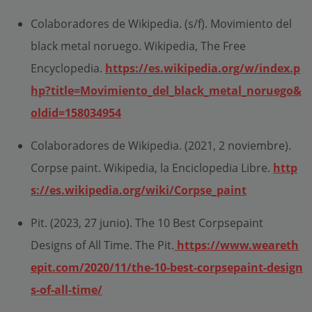
Colaboradores de Wikipedia. (s/f). Movimiento del
black metal noruego. Wikipedia, The Free
Encyclopedia.
https://es.wikipedia.org/w/index.p
hp?title=Movimiento_del_black_metal_noruego&
oldid=158034954
Colaboradores de Wikipedia. (2021, 2 noviembre).
Corpse paint. Wikipedia, la Enciclopedia Libre.
http
s://es.wikipedia.org/wiki/Corpse_paint
Pit. (2023, 27 junio). The 10 Best Corpsepaint
Designs of All Time. The Pit.
https://www.weareth
epit.com/2020/11/the-10-best-corpsepaint-design
s-of-all-time/