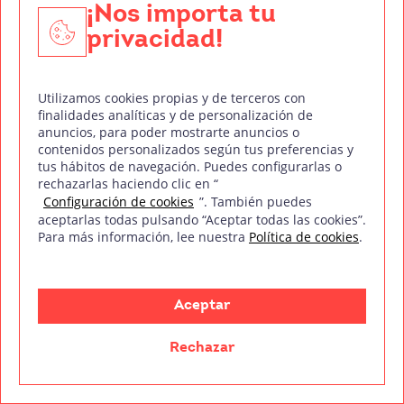
¡Nos importa tu
privacidad!
mm
Treintaycinco
Sobre nosotr@s
Utilizamos cookies propias y de terceros con
Empresas colaboradoras
finalidades analíticas y de personalización de
anuncios, para poder mostrarte anuncios o
Staff
contenidos personalizados según tus preferencias y
tus hábitos de navegación. Puedes configurarlas o
Blog
rechazarlas haciendo clic en “
Configuración de cookies
”. También puedes
FAQ’s
aceptarlas todas pulsando “Aceptar todas las cookies”.
Para más información, lee nuestra
Política de cookies
.
Contacto
Canal ético
Aceptar
Formaciones
Rechazar
Doblaje
DJ y Producción Musical