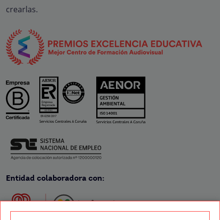
crearlas.
Entidad colaboradora con: