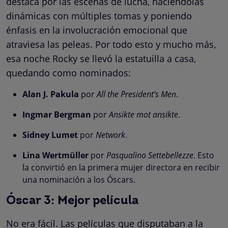
destaca por las escenas de lucha, haciéndolas
dinámicas con múltiples tomas y poniendo
énfasis en la involucración emocional que
atraviesa las peleas. Por todo esto y mucho más,
esa noche Rocky se llevó la estatuilla a casa,
quedando como nominados:
Alan J. Pakula
por
All the President’s Men
.
Ingmar Bergman
por
Ansikte mot ansikte
.
Sidney Lumet
por
Network
.
Lina Wertmüller
por
Pasqualino Settebellezze
. Esto
la convirtió en la primera mujer directora en recibir
una nominación a los Óscars.
Óscar 3: Mejor película
No era fácil. Las películas que disputaban a la