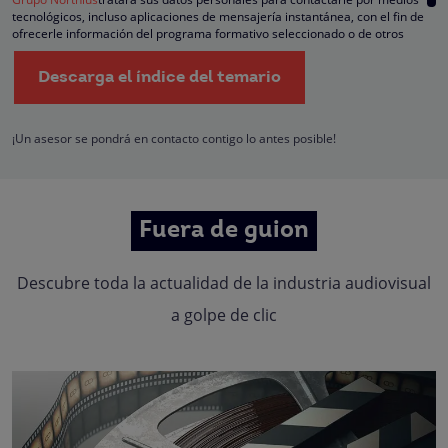
tecnológicos, incluso aplicaciones de mensajería instantánea, con el fin de
ofrecerle información del programa formativo seleccionado o de otros
directamente relacionados con el interés manifestado y, en su caso, para
tramitar la contratación correspondiente. Compartiremos su solicitud con las
Descarga el índice del temario
empresas que conforman el
Grupo Northius
, con el objeto de que estas pued
hacerle llegar la mejor oferta de productos y servicios de acuerdo a su petició
Quedan reconocidos los derechos de acceso, rectificación, supresión,
oposición, limitación, tal y como se explica en la
Política de Privacidad
.
¡Un asesor se pondrá en contacto contigo lo antes posible!
Fuera de guion
Descubre toda la actualidad de la industria audiovisual
a golpe de clic