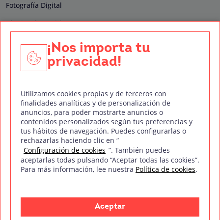
Fotografía Digital
Técnico de Sonido
Edición y Postproducción de Vídeo
¡Nos importa tu
privacidad!
Nuestros sellos de calidad
Utilizamos cookies propias y de terceros con
finalidades analíticas y de personalización de
anuncios, para poder mostrarte anuncios o
contenidos personalizados según tus preferencias y
Síguenos en Redes Sociales
tus hábitos de navegación. Puedes configurarlas o
rechazarlas haciendo clic en “
Configuración de cookies
”. También puedes
aceptarlas todas pulsando “Aceptar todas las cookies”.
Para más información, lee nuestra
Política de cookies
.
Política de privacidad
Política de cookies
Aviso legal
Mapa del sitio
Treintaycinco PT
mm
Copyright © Treintaycinco
2026
Aceptar