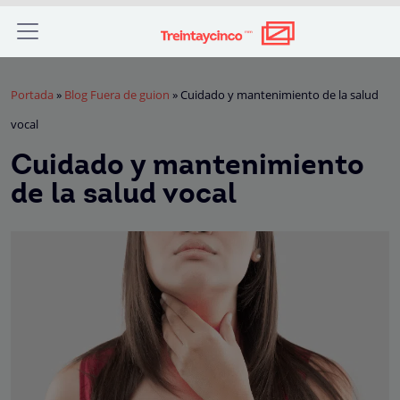
Portada
»
Blog Fuera de guion
»
Cuidado y mantenimiento de la salud
vocal
Cuidado y mantenimiento
de la salud vocal