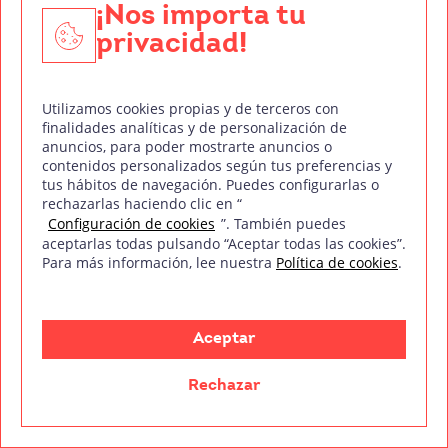
¡Nos importa tu
Edición de audio.
Tan importante como la recogida
privacidad!
de audio es su edición y tratamiento, para que la
escucha sea lo más coherente y placentera posible.
Utilizamos cookies propias y de terceros con
Postproducción de audio y sonido en
finalidades analíticas y de personalización de
directo.
Una rama en la que podrías especializarte
anuncios, para poder mostrarte anuncios o
contenidos personalizados según tus preferencias y
en Técnico de Sonido es el tratamiento y la
tus hábitos de navegación. Puedes configurarlas o
sonoridad en vivo.
rechazarlas haciendo clic en “
Configuración de cookies
”. También puedes
Producción musical.
Sin duda, es una disciplina
aceptarlas todas pulsando “Aceptar todas las cookies”.
que es la que lanza los grandes éxitos y hace que se
Para más información, lee nuestra
Política de cookies
.
saque el mejor de los partidos a las canciones y
discos.
Aceptar
Sonorización de espectáculos y
eventos.
Festivales, conciertos, producciones en
Rechazar
vivo… Los espectáculos en directo necesitan de una
producción para que desde la primera a la última
fila se escuche claramente lo que está sucediendo.