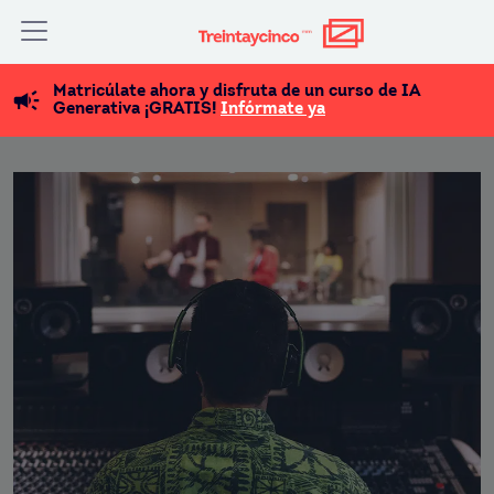
Matricúlate ahora y disfruta de un curso de IA
Generativa ¡GRATIS!
Infórmate ya