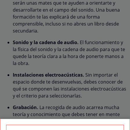
serán unas mates que te ayuden a orientarte y
desarrollarte en el campo del sonido. Una buena
formación te las explicará de una forma
comprensible, incluso si no abres un libro desde
secundaria.
Sonido y la cadena de audio.
El funcionamiento y
la física del sonido y la cadena de audio para que te
quede la teoría clara a la hora de ponerte manos a
la obra.
Instalaciones electroacústicas.
Sin importar el
espacio donde te desenvuelvas, debes conocer de
qué se componen las instalaciones electroacústicas
y el criterio para seleccionarlas.
Grabación.
La recogida de audio acarrea mucha
teoría y conocimiento que debes tener en mente
para también poner en práctica y en esto forma
parte de lo que estudiarás como Técnico de Sonido.