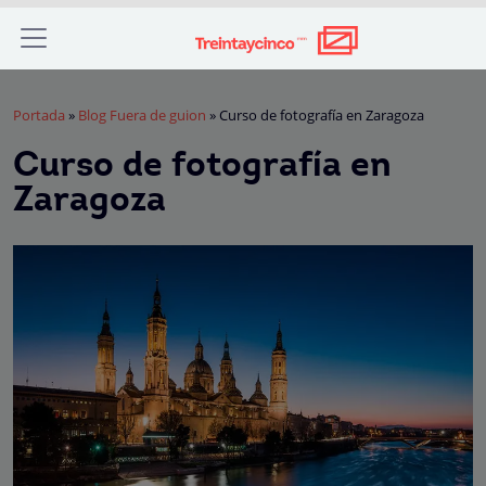
Portada
»
Blog Fuera de guion
»
Curso de fotografía en Zaragoza
Curso de fotografía en
Zaragoza