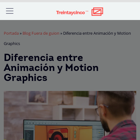
Portada
»
Blog Fuera de guion
»
Diferencia entre Animación y Motion
Graphics
Diferencia entre
Animación y Motion
Graphics