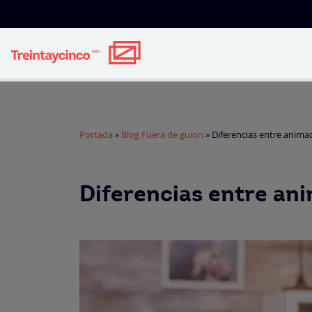
Portada
»
Blog Fuera de guion
»
Diferencias entre anima
Diferencias entre an