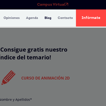
Campus Virtual
Infórmate
Opiniones
Agenda
Blog
Contacto
¡Consigue gratis nuestro
índice del temario!
CURSO DE ANIMACIÓN 2D
Nombre y Apellidos*