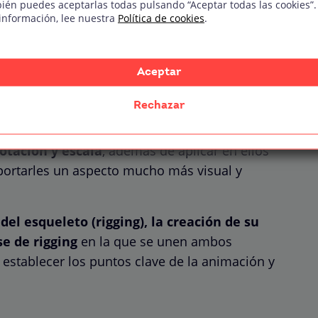
 3D?
ién puedes aceptarlas todas pulsando “Aceptar todas las cookies”.
información, lee nuestra
Política de cookies
.
que
se crean imágenes en movimiento
ware específico de animación. A diferencia de la
Aceptar
, personajes y fondos se representan con
Rechazar
rtices, aristas y caras se pueden
animar
otación y escala
, además de aplicar en ellos
aportarles un aspecto mucho más visual y
del esqueleto (rigging), la creación de su
se de rigging
en la que se unen ambos
a establecer los puntos clave de la animación y