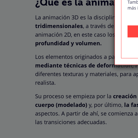
¿Qué es la animación
Tamb
más 
La animación 3D es la disciplina en la 
tridimensionales
, a través de un soft
animación 2D, en este caso los objetos
profundidad y volumen.
Los elementos originados a partir de vé
mediante técnicas de deformación, r
diferentes texturas y materiales, para 
realista.
Su proceso se empieza por la
creación 
cuerpo (modelado)
y, por último,
la fa
aspectos. A partir de ahí, se comienza 
las transiciones adecuadas.