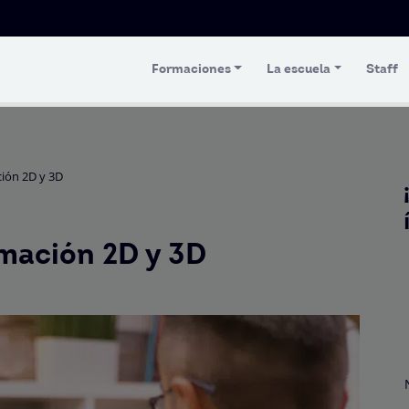
Formaciones
La escuela
Staff
ción 2D y 3D
imación 2D y 3D