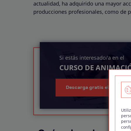
actualidad, ha adquirido una mayor acce
producciones profesionales, como de 
Si estás interesado/a en el
CURSO DE ANIMACI
Descarga gratis el índice d
Utili
pers
pers
confi