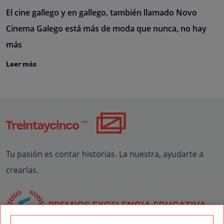
El cine gallego y en gallego, también llamado Novo
Cinema Galego está más de moda que nunca, no hay
más
Leer más
Tu pasión es contar historias. La nuestra, ayudarte a
crearlas.