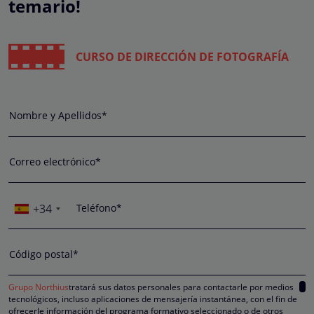
temario!
CURSO DE DIRECCIÓN DE FOTOGRAFÍA
Nombre y Apellidos*
Correo electrónico*
+34
Teléfono*
Código postal*
Grupo Northius
tratará sus datos personales para contactarle por medios
tecnológicos, incluso aplicaciones de mensajería instantánea, con el fin de
ofrecerle información del programa formativo seleccionado o de otros