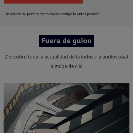
hacerle llegar la mejor oferta de productos y servicios de acuerdo a su petició
Quedan reconocidos los derechos de acceso, rectificación, supresión,
oposición, limitación, tal y como se explica en la
Política de Privacidad
.
¡Un asesor se pondrá en contacto contigo lo antes posible!
Fuera de guion
Descubre toda la actualidad de la industria audiovisual
a golpe de clic