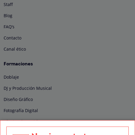
Staff
Blog
FAQ’s
Contacto
Canal ético
Formaciones
Doblaje
DJ y Producción Musical
Diseño Gráfico
Fotografía Digital
Técnico de Sonido
Edición y Postproducción de Vídeo