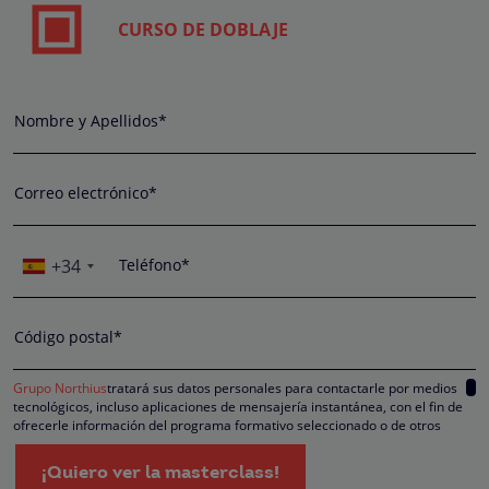
CURSO DE DOBLAJE
Nombre y Apellidos*
Correo electrónico*
+34
Teléfono*
Código postal*
Grupo Northius
tratará sus datos personales para contactarle por medios
tecnológicos, incluso aplicaciones de mensajería instantánea, con el fin de
ofrecerle información del programa formativo seleccionado o de otros
directamente relacionados con el interés manifestado y, en su caso, para
tramitar la contratación correspondiente. Compartiremos su solicitud con las
¡Quiero ver la masterclass!
empresas que conforman el
Grupo Northius
, con el objeto de que estas pued