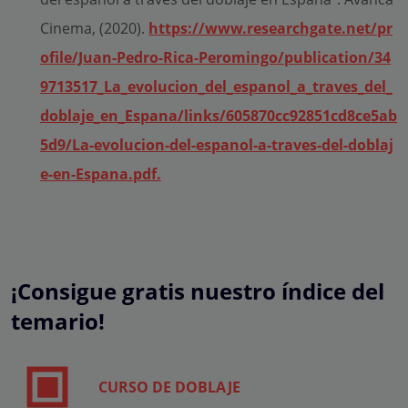
Cinema, (2020).
https://www.researchgate.net/pr
ofile/Juan-Pedro-Rica-Peromingo/publication/34
9713517_La_evolucion_del_espanol_a_traves_del_
doblaje_en_Espana/links/605870cc92851cd8ce5ab
5d9/La-evolucion-del-espanol-a-traves-del-doblaj
e-en-Espana.pdf.
¡Consigue gratis nuestro índice del
temario!
CURSO DE DOBLAJE