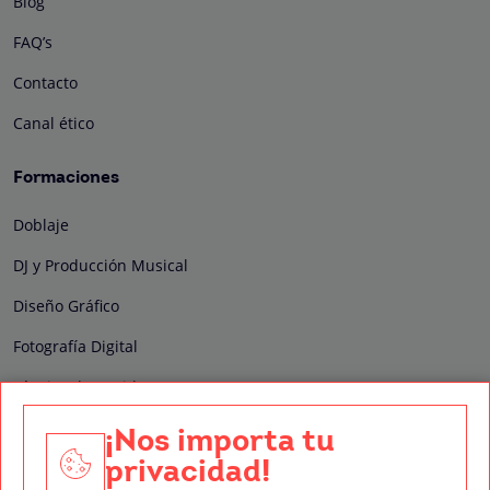
Blog
FAQ’s
Contacto
Canal ético
Formaciones
Doblaje
DJ y Producción Musical
Diseño Gráfico
Fotografía Digital
Técnico de Sonido
Edición y Postproducción de Vídeo
¡Nos importa tu
privacidad!