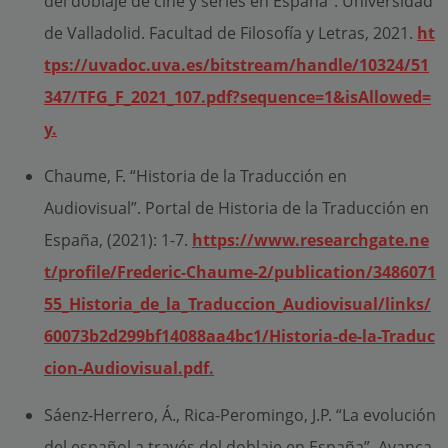
del doblaje de cine y series en España”. Universidad
de Valladolid. Facultad de Filosofía y Letras, 2021.
ht
tps://uvadoc.uva.es/bitstream/handle/10324/51
347/TFG_F_2021_107.pdf?sequence=1&isAllowed=
y.
Chaume, F. “Historia de la Traducción en
Audiovisual”. Portal de Historia de la Traducción en
España, (2021): 1-7.
https://www.researchgate.ne
t/profile/Frederic-Chaume-2/publication/3486071
55_Historia_de_la_Traduccion_Audiovisual/links/
60073b2d299bf14088aa4bc1/Historia-de-la-Traduc
cion-Audiovisual.pdf.
Sáenz-Herrero, Á., Rica-Peromingo, J.P. “La evolución
del español a través del doblaje en España”. Avanca