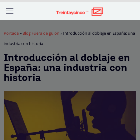
Portada
»
Blog Fuera de guion
»
Introducción al doblaje en España: una
industria con historia
Introducción al doblaje en
España: una industria con
historia