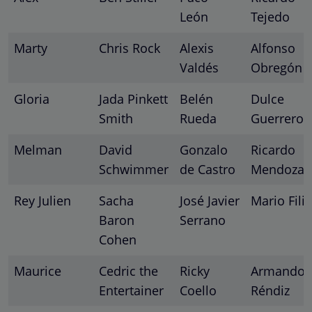
León
Tejedo
Marty
Chris Rock
Alexis
Alfonso
Valdés
Obregón
Gloria
Jada Pinkett
Belén
Dulce
Smith
Rueda
Guerrero
Melman
David
Gonzalo
Rica
r
do
Schwimmer
de Castro
Mendoza
Rey Julien
Sacha
José Javier
Mario Fili
Baron
Serrano
Cohen
Maurice
Cedric the
Ricky
Armando
Entertainer
Coello
Réndiz