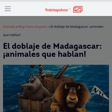
Portada
»
Blog Fuera de guion
»
El doblaje de Madagascar: ¡animales
que hablan!
El doblaje de Madagascar:
¡animales que hablan!