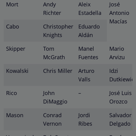
Mort
Andy
Aleix
José
Richter
Estadella
Antonio
Macías
Cabo
Christopher
Eduardo
Knights
Aldán
Skipper
Tom
Manel
Mario
McGrath
Fuentes
Arvizu
Kowalski
Chris Miller
Arturo
Idzi
Valls
Dutkiewic
Rico
John
–
José Luis
DiMaggio
Orozco
Mason
Conrad
Jordi
Salvador
Vernon
Ribes
Delgado