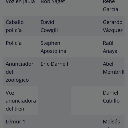
Voz en jaula
Bob Saget
René
García
Caballo
David
Gerardo
policía
Cowgill
Vázquez
Policía
Stephen
Raúl
Apostolina
Anaya
Anunciador
Eric Darnell
Abel
del
Membrillo
zoológico
Voz
Daniel
anunciadora
Cubillo
del tren
Lémur 1
Moisés