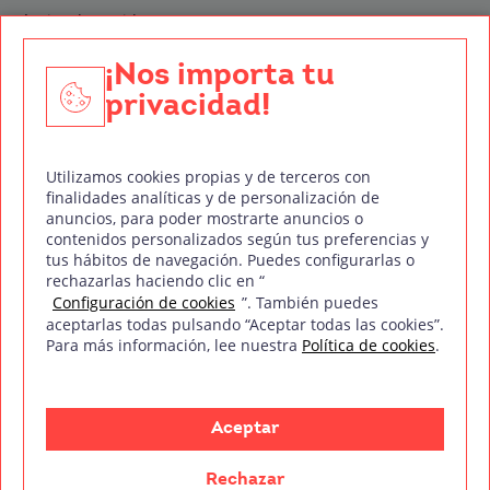
Técnico de Sonido
Edición y Postproducción de Vídeo
¡Nos importa tu
privacidad!
Nuestros sellos de calidad
Utilizamos cookies propias y de terceros con
finalidades analíticas y de personalización de
anuncios, para poder mostrarte anuncios o
contenidos personalizados según tus preferencias y
Síguenos en Redes Sociales
tus hábitos de navegación. Puedes configurarlas o
rechazarlas haciendo clic en “
Configuración de cookies
”. También puedes
aceptarlas todas pulsando “Aceptar todas las cookies”.
Para más información, lee nuestra
Política de cookies
.
Política de privacidad
Política de cookies
Aviso legal
Mapa del sitio
Treintaycinco PT
mm
Copyright © Treintaycinco
2026
Aceptar
Rechazar