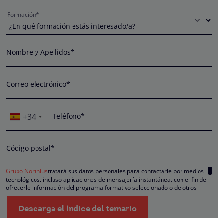
Formación*
Nombre y Apellidos*
Correo electrónico*
+34
Teléfono*
Código postal*
Grupo Northius
tratará sus datos personales para contactarle por medios
tecnológicos, incluso aplicaciones de mensajería instantánea, con el fin de
ofrecerle información del programa formativo seleccionado o de otros
directamente relacionados con el interés manifestado y, en su caso, para
tramitar la contratación correspondiente. Compartiremos su solicitud con las
Descarga el índice del temario
empresas que conforman el
Grupo Northius
, con el objeto de que estas pued