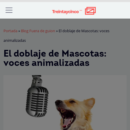
Portada
»
Blog Fuera de guion
»
El doblaje de Mascotas: voces
animalizadas
El doblaje de Mascotas:
voces animalizadas