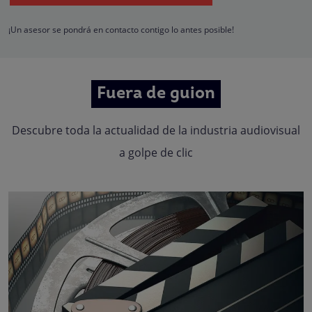
hacerle llegar la mejor oferta de productos y servicios de acuerdo a su petició
Quedan reconocidos los derechos de acceso, rectificación, supresión,
oposición, limitación, tal y como se explica en la
Política de Privacidad
.
¡Un asesor se pondrá en contacto contigo lo antes posible!
Fuera de guion
Descubre toda la actualidad de la industria audiovisual
a golpe de clic