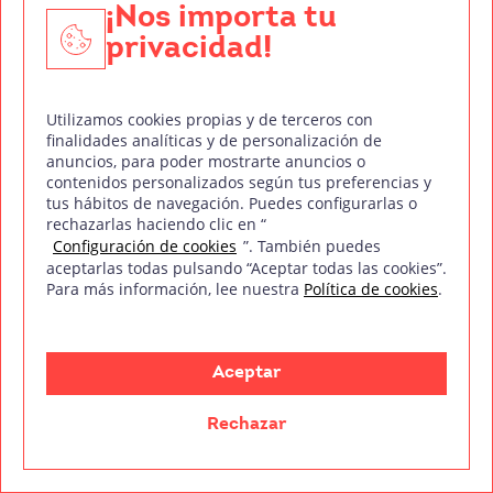
¡Nos importa tu
Descubre toda la actualidad de la industria audiovisual
privacidad!
a golpe de clic
Utilizamos cookies propias y de terceros con
finalidades analíticas y de personalización de
anuncios, para poder mostrarte anuncios o
contenidos personalizados según tus preferencias y
tus hábitos de navegación. Puedes configurarlas o
rechazarlas haciendo clic en “
Configuración de cookies
”. También puedes
aceptarlas todas pulsando “Aceptar todas las cookies”.
Para más información, lee nuestra
Política de cookies
.
Aceptar
Rechazar
El cine nos sorprende cada día con historias que nos
trasladan a otros mundos y nos ayudan a evadirnos de