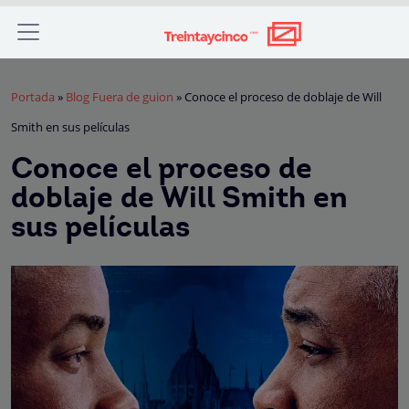
Portada
»
Blog Fuera de guion
»
Conoce el proceso de doblaje de Will
Smith en sus películas
Conoce el proceso de
doblaje de Will Smith en
sus películas