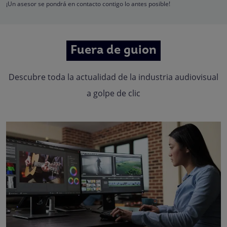
oposición, limitación, tal y como se explica en la
Política de Privacidad
.
¡Un asesor se pondrá en contacto contigo lo antes posible!
Fuera de guion
Descubre toda la actualidad de la industria audiovisual
a golpe de clic