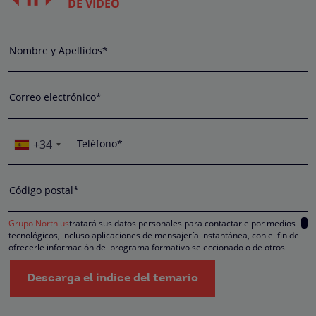
DE VÍDEO
Nombre y Apellidos*
Correo electrónico*
+34
Teléfono*
Código postal*
Grupo Northius
tratará sus datos personales para contactarle por medios
tecnológicos, incluso aplicaciones de mensajería instantánea, con el fin de
ofrecerle información del programa formativo seleccionado o de otros
directamente relacionados con el interés manifestado y, en su caso, para
tramitar la contratación correspondiente. Compartiremos su solicitud con las
Descarga el índice del temario
empresas que conforman el
Grupo Northius
, con el objeto de que estas pued
hacerle llegar la mejor oferta de productos y servicios de acuerdo a su petició
Quedan reconocidos los derechos de acceso, rectificación, supresión,