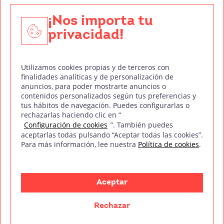
Edición y Postproducción de Vídeo
¡Nos importa tu
privacidad!
Nuestros sellos de calidad
Utilizamos cookies propias y de terceros con
finalidades analíticas y de personalización de
anuncios, para poder mostrarte anuncios o
contenidos personalizados según tus preferencias y
Síguenos en Redes Sociales
tus hábitos de navegación. Puedes configurarlas o
rechazarlas haciendo clic en “
Configuración de cookies
”. También puedes
aceptarlas todas pulsando “Aceptar todas las cookies”.
Para más información, lee nuestra
Política de cookies
.
Política de privacidad
Política de cookies
Aviso legal
Mapa del sitio
Treintaycinco PT
mm
Copyright © Treintaycinco
2026
Aceptar
Rechazar