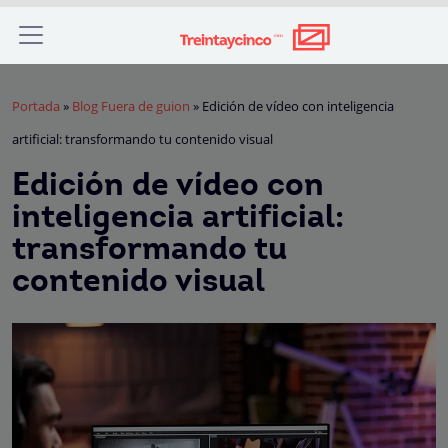
Portada
»
Blog Fuera de guion
»
Edición de vídeo con inteligencia
artificial: transformando tu contenido visual
Edición de vídeo con
inteligencia artificial:
transformando tu
contenido visual