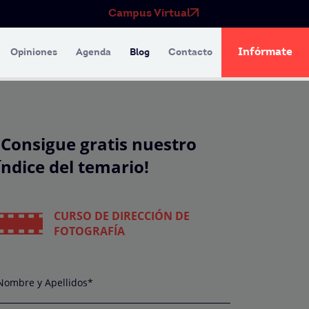
Campus Virtual
Infórmate
Opiniones
Agenda
Blog
Contacto
¡Consigue gratis nuestro
índice del temario!
CURSO DE DIRECCIÓN DE
FOTOGRAFÍA
Nombre y Apellidos*