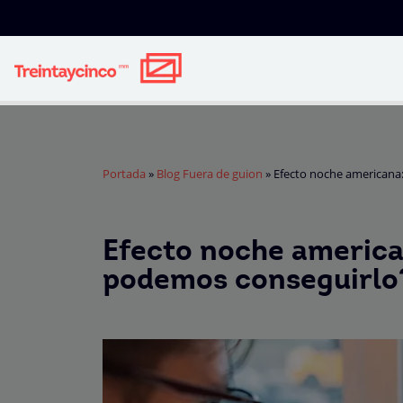
Portada
»
Blog Fuera de guion
»
Efecto noche americana
Efecto noche america
podemos conseguirlo