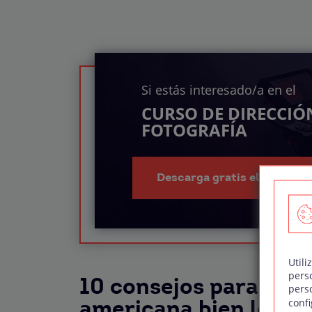
Si estás interesado/a en el
CURSO DE DIRECCIÓ
FOTOGRAFÍA
Descarga gratis el índice d
Utili
pers
10 consejos para con
pers
confi
americana bien logra