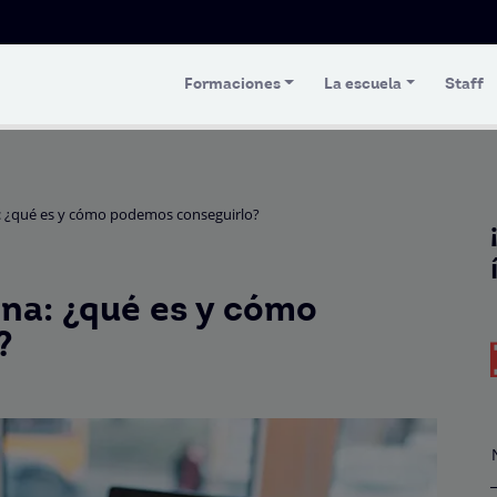
Formaciones
La escuela
Staff
: ¿qué es y cómo podemos conseguirlo?
na: ¿qué es y cómo
?