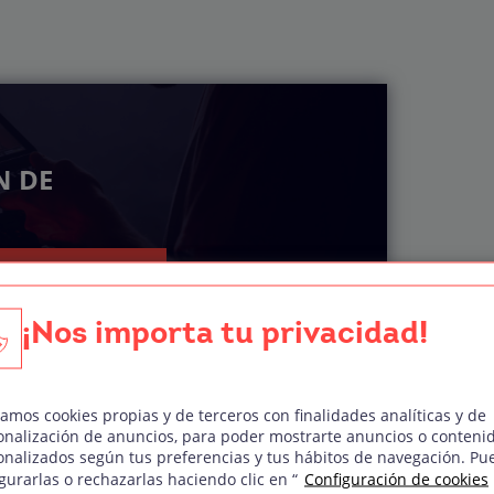
N DE
el temario
¡Nos importa tu privacidad!
zamos cookies propias y de terceros con finalidades analíticas y de
onalización de anuncios, para poder mostrarte anuncios o conteni
seguir una noche
onalizados según tus preferencias y tus hábitos de navegación. Pu
gurarlas o rechazarlas haciendo clic en “
Configuración de cookies
da