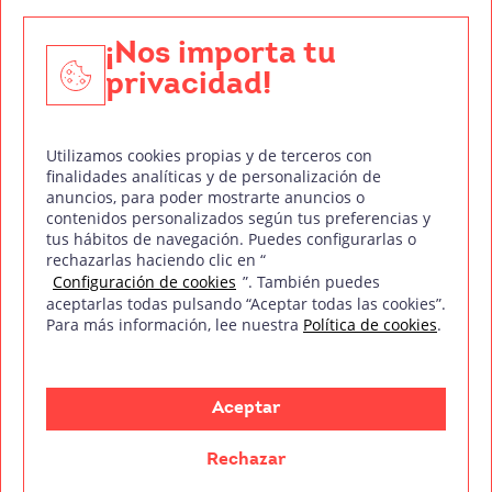
Edición y Postproducción de Vídeo
¡Nos importa tu
privacidad!
Nuestros sellos de calidad
Utilizamos cookies propias y de terceros con
finalidades analíticas y de personalización de
anuncios, para poder mostrarte anuncios o
contenidos personalizados según tus preferencias y
Síguenos en Redes Sociales
tus hábitos de navegación. Puedes configurarlas o
rechazarlas haciendo clic en “
Configuración de cookies
”. También puedes
aceptarlas todas pulsando “Aceptar todas las cookies”.
Para más información, lee nuestra
Política de cookies
.
Política de privacidad
Política de cookies
Aviso legal
Mapa del sitio
Treintaycinco PT
mm
Copyright © Treintaycinco
2026
Aceptar
Rechazar