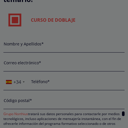
CURSO DE DOBLAJE
Nombre y Apellidos*
Correo electrónico*
+34
Teléfono*
Código postal*
Grupo Northius
tratará sus datos personales para contactarle por medios
tecnológicos, incluso aplicaciones de mensajería instantánea, con el fin de
ofrecerle información del programa formativo seleccionado o de otros