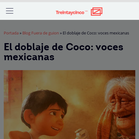
Portada
»
Blog Fuera de guion
»
El doblaje de Coco: voces mexicanas
El doblaje de Coco: voces
mexicanas