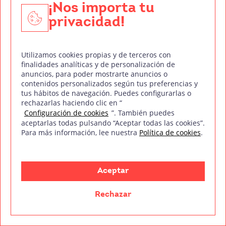
¡Nos importa tu
privacidad!
Utilizamos cookies propias y de terceros con
finalidades analíticas y de personalización de
3.- Re-Animator (1985)
anuncios, para poder mostrarte anuncios o
contenidos personalizados según tus preferencias y
Continuamos con uno de nuestros títulos
tus hábitos de navegación. Puedes configurarlas o
rechazarlas haciendo clic en “
favoritos,
Re-Animator
, una película basada en el
Configuración de cookies
”. También puedes
relato de H. P. Lovecraft:
Herbert West:
Reanimador
aceptarlas todas pulsando “Aceptar todas las cookies”.
Para más información, lee nuestra
Política de cookies
.
, dirigida por Stuart Gordon y producida por
Brian
Yuzna
.
El film, protagonizado por Jeffrey Combs, Bruce
Aceptar
Abbott y la
scream queen
Barbara Crampton
, está
Rechazar
considerado actualmente una auténtica joya de
culto entre los seguidores del cine de terror de