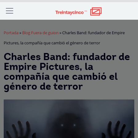
Portada
»
Blog Fuera de guion
»
Charles Band: fundador de Empire
Pictures, la compañía que cambió el género de terror
Charles Band: fundador de
Empire Pictures, la
compañía que cambió el
género de terror