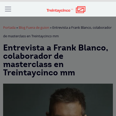
Portada
»
Blog Fuera de guion
»
Entrevista a Frank Blanco, colaborador
de masterclass en Treintaycinco mm
Entrevista a Frank Blanco,
colaborador de
masterclass en
Treintaycinco mm