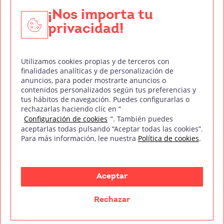
Edición y Postproducción de Vídeo
¡Nos importa tu
privacidad!
Nuestros sellos de calidad
Utilizamos cookies propias y de terceros con
finalidades analíticas y de personalización de
anuncios, para poder mostrarte anuncios o
contenidos personalizados según tus preferencias y
Síguenos en Redes Sociales
tus hábitos de navegación. Puedes configurarlas o
rechazarlas haciendo clic en “
Configuración de cookies
”. También puedes
aceptarlas todas pulsando “Aceptar todas las cookies”.
Para más información, lee nuestra
Política de cookies
.
Política de privacidad
Política de cookies
Aviso legal
Mapa del sitio
Treintaycinco PT
mm
Copyright © Treintaycinco
2026
Aceptar
Rechazar