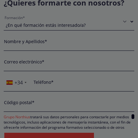
¿Quieres formarte con nosotros?
Formación*
Nombre y Apellidos*
Correo electrónico*
+34
Teléfono*
Código postal*
Grupo Northius
tratará sus datos personales para contactarle por medios
tecnológicos, incluso aplicaciones de mensajería instantánea, con el fin de
ofrecerle información del programa formativo seleccionado o de otros
directamente relacionados con el interés manifestado y, en su caso, para
tramitar la contratación correspondiente. Compartiremos su solicitud con las