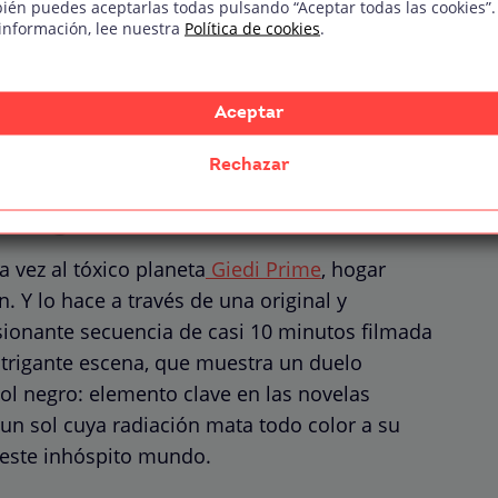
ién puedes aceptarlas todas pulsando “Aceptar todas las cookies”.
uales
información, lee nuestra
Política de cookies
.
na en blanco y negro en Dune: parte 2
Aceptar
Rechazar
 negro de «Dune: Parte 2»
 vez al tóxico planeta
Giedi Prime
, hogar
. Y lo hace a través de una original y
sionante secuencia de casi 10 minutos filmada
ntrigante escena, que muestra un duelo
sol negro: elemento clave en las novelas
e un sol cuya radiación mata todo color a su
 este inhóspito mundo.