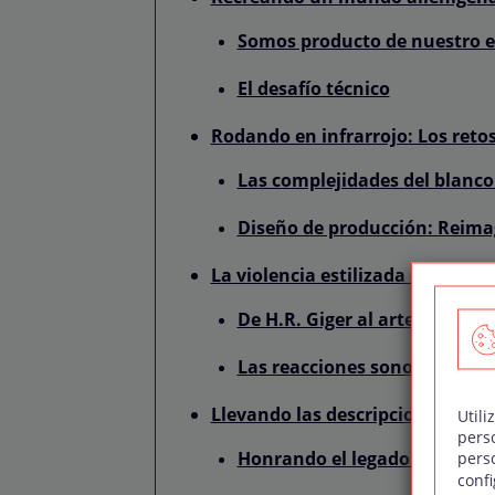
Somos producto de nuestro 
El desafío técnico
Rodando en infrarrojo: Los reto
Las complejidades del blanco 
Diseño de producción: Reima
La violencia estilizada de un col
De H.R. Giger al arte medieva
Las reacciones sonoras de un
Llevando las descripciones del li
Utili
pers
Honrando el legado de Frank
pers
confi