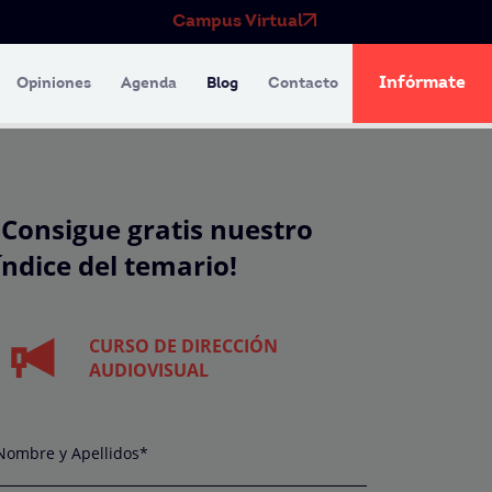
Campus Virtual
Infórmate
Opiniones
Agenda
Blog
Contacto
¡Consigue gratis nuestro
índice del temario!
CURSO DE DIRECCIÓN
AUDIOVISUAL
Nombre y Apellidos*