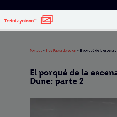
Portada
»
Blog Fuera de guion
»
El porqué de la escena e
El porqué de la escen
Dune: parte 2