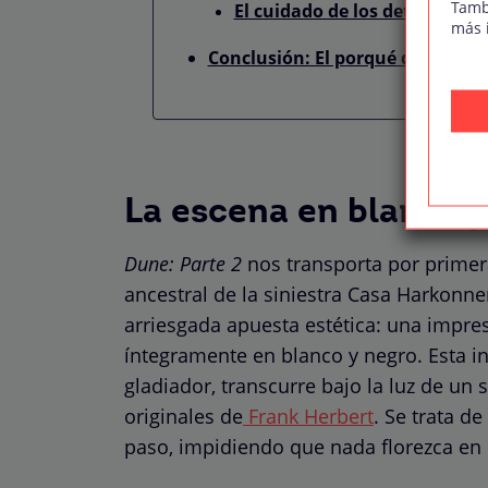
Tamb
El cuidado de los detalles vis
más 
Conclusión: El porqué de la esce
La escena en blanco y
Dune: Parte 2
nos transporta por primera
ancestral de la siniestra Casa Harkonnen
arriesgada apuesta estética: una impre
íntegramente en blanco y negro. Esta i
gladiador, transcurre bajo la luz de un 
originales de
Frank Herbert
. Se trata d
paso, impidiendo que nada florezca en