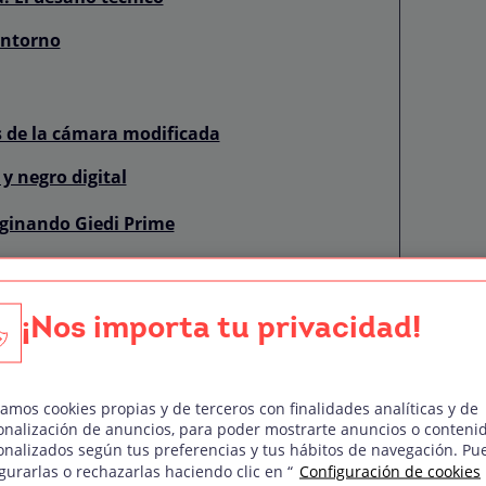
entorno
s de la cámara modificada
y negro digital
ginando Giedi Prime
iseo alienígena
l
¡Nos importa tu privacidad!
a cultura ajena
bro a la pantalla
zamos cookies propias y de terceros con finalidades analíticas y de
onalización de anuncios, para poder mostrarte anuncios o conteni
 Herbert
onalizados según tus preferencias y tus hábitos de navegación. Pu
gurarlas o rechazarlas haciendo clic en “
Configuración de cookies