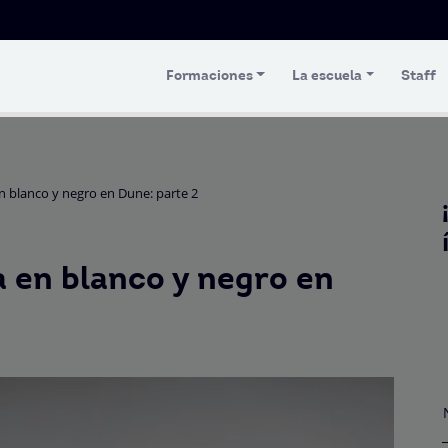
Formaciones
La escuela
Staff
n blanco y negro en Dune: parte 2
a en blanco y negro en