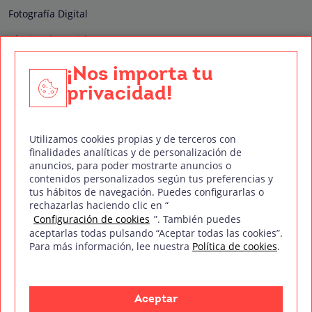
Fotografía Digital
Técnico de Sonido
Edición y Postproducción de Vídeo
¡Nos importa tu
privacidad!
Nuestros sellos de calidad
Utilizamos cookies propias y de terceros con
finalidades analíticas y de personalización de
anuncios, para poder mostrarte anuncios o
contenidos personalizados según tus preferencias y
Síguenos en Redes Sociales
tus hábitos de navegación. Puedes configurarlas o
rechazarlas haciendo clic en “
Configuración de cookies
”. También puedes
aceptarlas todas pulsando “Aceptar todas las cookies”.
Para más información, lee nuestra
Política de cookies
.
Política de privacidad
Política de cookies
Aviso legal
Mapa del sitio
Treintaycinco PT
mm
Copyright © Treintaycinco
2026
Aceptar