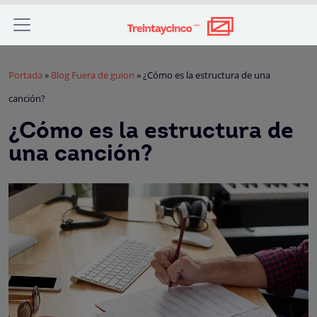
Portada
»
Blog Fuera de guion
»
¿Cómo es la estructura de una
canción?
¿Cómo es la estructura de
una canción?