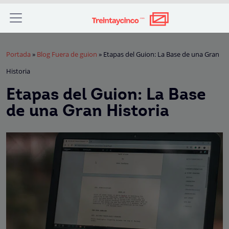
Portada
»
Blog Fuera de guion
»
Etapas del Guion: La Base de una Gran
Historia
Etapas del Guion: La Base
de una Gran Historia