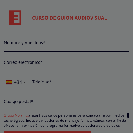
CURSO DE GUION AUDIOVISUAL
Nombre y Apellidos*
Correo electrónico*
+34
Teléfono*
Código postal*
Grupo Northius
tratará sus datos personales para contactarle por medios
tecnológicos, incluso aplicaciones de mensajería instantánea, con el fin de
ofrecerle información del programa formativo seleccionado o de otros
directamente relacionados con el interés manifestado y, en su caso, para