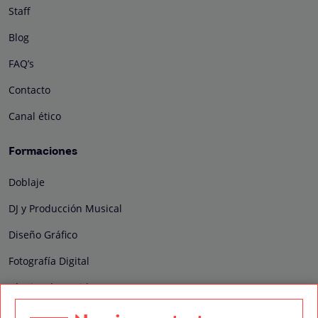
Staff
Blog
FAQ’s
Contacto
Canal ético
Formaciones
Doblaje
DJ y Producción Musical
Diseño Gráfico
Fotografía Digital
Técnico de Sonido
Edición y Postproducción de Vídeo